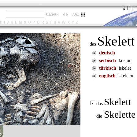
Skelett
das
deutsch
serbisch
kostur
türkisch
iskelet
englisch
skeleton
Skelett
das
Skelett
die