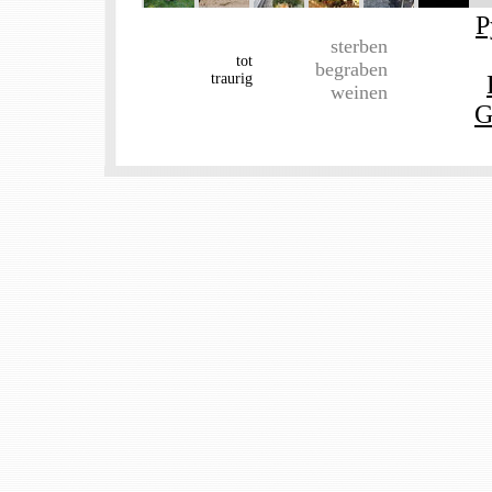
P
sterben
tot
begraben
traurig
weinen
G