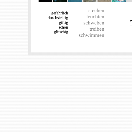
stechen
gefährlich
leuchten
durchsichtig
schweben
giftig
schön
treiben
glitschig
schwimmen