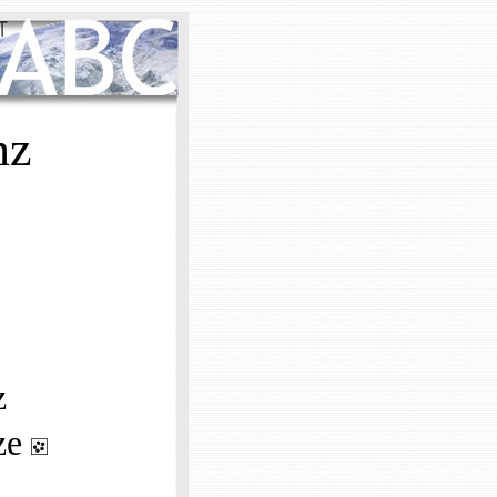
nz
z
ze