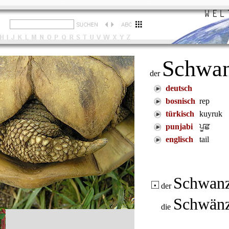
Schwa
der
deutsch
bosnisch
rep
türkisch
kuyruk
punjabi
ਪੂਛ
englisch
tail
Schwan
der
Schwän
die