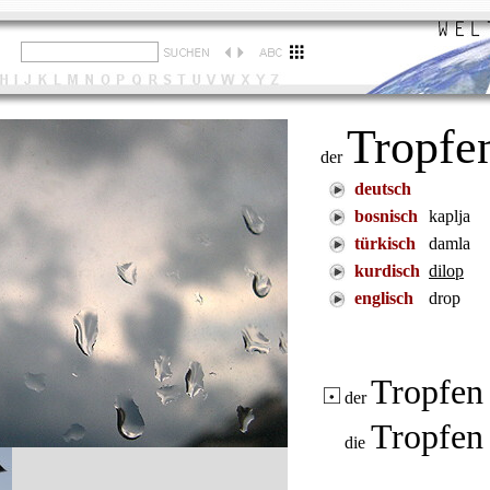
Tropfe
der
deutsch
bosnisch
kaplja
türkisch
damla
kurdisch
dilop
englisch
drop
Tropfen
der
Tropfe
die