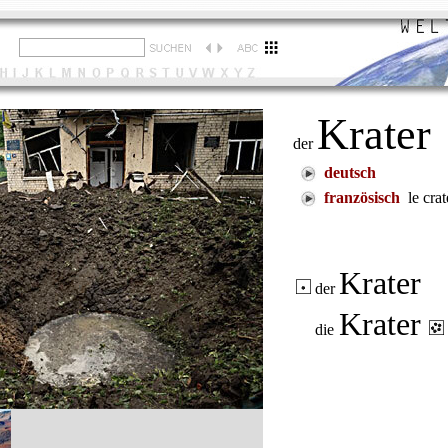
Krater
der
deutsch
französisch
le crat
Krater
der
Krater
die