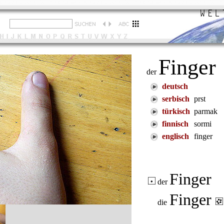
Finger
der
deutsch
serbisch
prst
türkisch
parmak
finnisch
sormi
englisch
finger
Finger
der
Finger
die