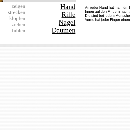
Hand
zeigen
An jeder Hand hat man fünf 
strecken
Innen auf den Fingern hat ma
Rille
Die sind bei jedem Mensche
klopfen
Vorne hat jeder Finger eine
Nagel
ziehen
Daumen
fühlen