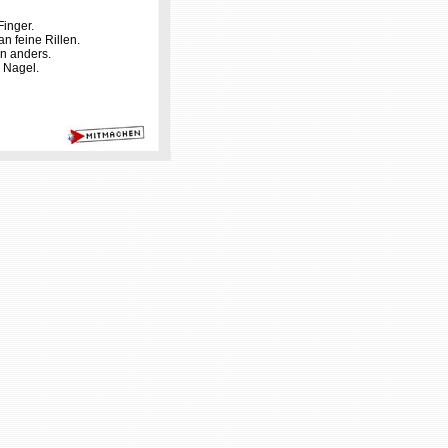
Finger.
n feine Rillen.
n anders.
n Nagel.