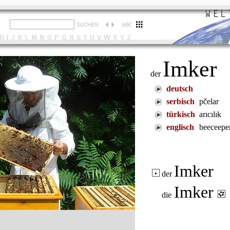
Imker
der
deutsch
serbisch
pčelar
türkisch
arıcılık
englisch
beeceepe
Imker
der
Imker
die