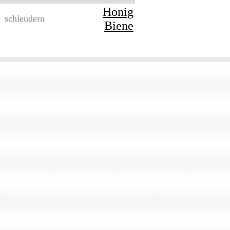
Honig
schleudern
Biene